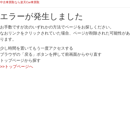
中古車買取なら楽天Car車買取
エラーが発生しました
お手数ですが次のいずれかの方法でページをお探しください。
なおリンクをクリックされていた場合、ページが削除された可能性があ
ります。
少し時間を置いてもう一度アクセスする
ブラウザの「戻る」ボタンを押して前画面からやり直す
トップページから探す
>>トップページへ