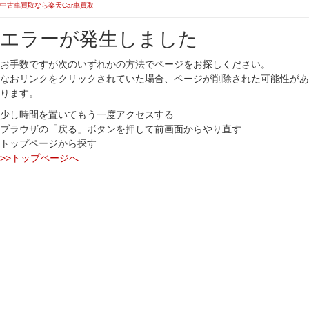
中古車買取なら楽天Car車買取
エラーが発生しました
お手数ですが次のいずれかの方法でページをお探しください。
なおリンクをクリックされていた場合、ページが削除された可能性があ
ります。
少し時間を置いてもう一度アクセスする
ブラウザの「戻る」ボタンを押して前画面からやり直す
トップページから探す
>>トップページへ