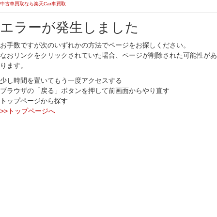
中古車買取なら楽天Car車買取
エラーが発生しました
お手数ですが次のいずれかの方法でページをお探しください。
なおリンクをクリックされていた場合、ページが削除された可能性があ
ります。
少し時間を置いてもう一度アクセスする
ブラウザの「戻る」ボタンを押して前画面からやり直す
トップページから探す
>>トップページへ