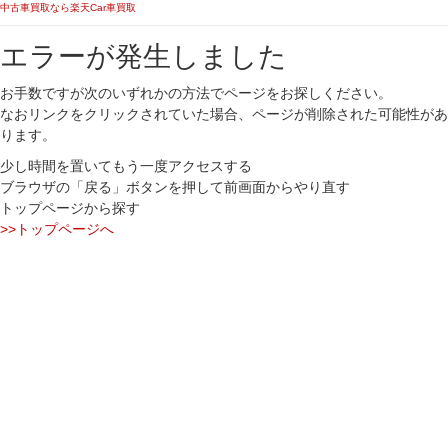
中古車買取なら楽天Car車買取
エラーが発生しました
お手数ですが次のいずれかの方法でページをお探しください。
なおリンクをクリックされていた場合、ページが削除された可能性があ
ります。
少し時間を置いてもう一度アクセスする
ブラウザの「戻る」ボタンを押して前画面からやり直す
トップページから探す
>>トップページへ