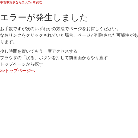
中古車買取なら楽天Car車買取
エラーが発生しました
お手数ですが次のいずれかの方法でページをお探しください。
なおリンクをクリックされていた場合、ページが削除された可能性があ
ります。
少し時間を置いてもう一度アクセスする
ブラウザの「戻る」ボタンを押して前画面からやり直す
トップページから探す
>>トップページへ