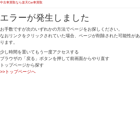
中古車買取なら楽天Car車買取
エラーが発生しました
お手数ですが次のいずれかの方法でページをお探しください。
なおリンクをクリックされていた場合、ページが削除された可能性があ
ります。
少し時間を置いてもう一度アクセスする
ブラウザの「戻る」ボタンを押して前画面からやり直す
トップページから探す
>>トップページへ