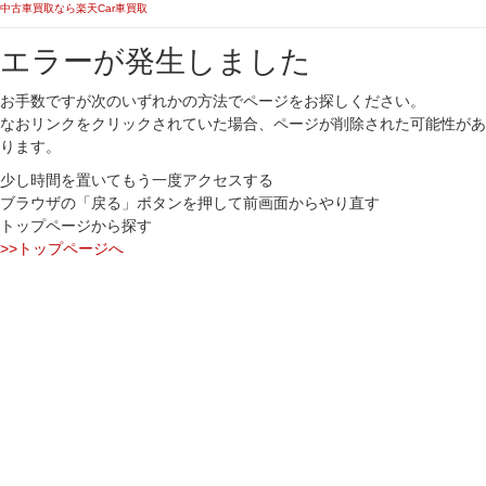
中古車買取なら楽天Car車買取
エラーが発生しました
お手数ですが次のいずれかの方法でページをお探しください。
なおリンクをクリックされていた場合、ページが削除された可能性があ
ります。
少し時間を置いてもう一度アクセスする
ブラウザの「戻る」ボタンを押して前画面からやり直す
トップページから探す
>>トップページへ