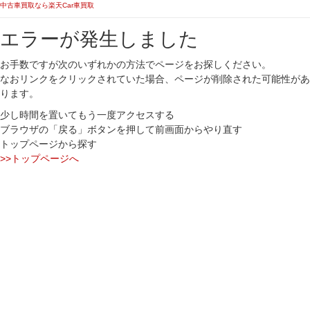
中古車買取なら楽天Car車買取
エラーが発生しました
お手数ですが次のいずれかの方法でページをお探しください。
なおリンクをクリックされていた場合、ページが削除された可能性があ
ります。
少し時間を置いてもう一度アクセスする
ブラウザの「戻る」ボタンを押して前画面からやり直す
トップページから探す
>>トップページへ