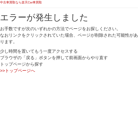
中古車買取なら楽天Car車買取
エラーが発生しました
お手数ですが次のいずれかの方法でページをお探しください。
なおリンクをクリックされていた場合、ページが削除された可能性があ
ります。
少し時間を置いてもう一度アクセスする
ブラウザの「戻る」ボタンを押して前画面からやり直す
トップページから探す
>>トップページへ