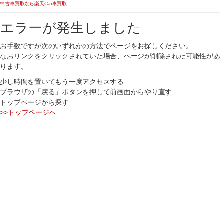
中古車買取なら楽天Car車買取
エラーが発生しました
お手数ですが次のいずれかの方法でページをお探しください。
なおリンクをクリックされていた場合、ページが削除された可能性があ
ります。
少し時間を置いてもう一度アクセスする
ブラウザの「戻る」ボタンを押して前画面からやり直す
トップページから探す
>>トップページへ