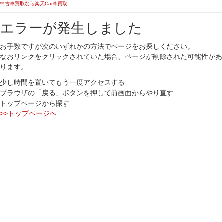
中古車買取なら楽天Car車買取
エラーが発生しました
お手数ですが次のいずれかの方法でページをお探しください。
なおリンクをクリックされていた場合、ページが削除された可能性があ
ります。
少し時間を置いてもう一度アクセスする
ブラウザの「戻る」ボタンを押して前画面からやり直す
トップページから探す
>>トップページへ