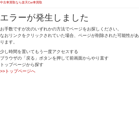
中古車買取なら楽天Car車買取
エラーが発生しました
お手数ですが次のいずれかの方法でページをお探しください。
なおリンクをクリックされていた場合、ページが削除された可能性があ
ります。
少し時間を置いてもう一度アクセスする
ブラウザの「戻る」ボタンを押して前画面からやり直す
トップページから探す
>>トップページへ