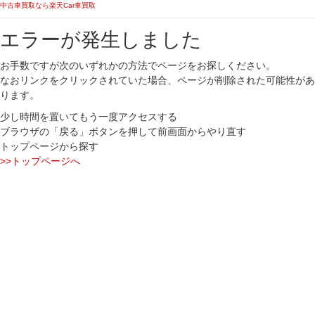
中古車買取なら楽天Car車買取
エラーが発生しました
お手数ですが次のいずれかの方法でページをお探しください。
なおリンクをクリックされていた場合、ページが削除された可能性があ
ります。
少し時間を置いてもう一度アクセスする
ブラウザの「戻る」ボタンを押して前画面からやり直す
トップページから探す
>>トップページへ