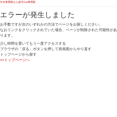
中古車買取なら楽天Car車買取
エラーが発生しました
お手数ですが次のいずれかの方法でページをお探しください。
なおリンクをクリックされていた場合、ページが削除された可能性があ
ります。
少し時間を置いてもう一度アクセスする
ブラウザの「戻る」ボタンを押して前画面からやり直す
トップページから探す
>>トップページへ