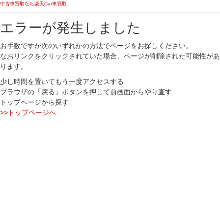
中古車買取なら楽天Car車買取
エラーが発生しました
お手数ですが次のいずれかの方法でページをお探しください。
なおリンクをクリックされていた場合、ページが削除された可能性があ
ります。
少し時間を置いてもう一度アクセスする
ブラウザの「戻る」ボタンを押して前画面からやり直す
トップページから探す
>>トップページへ