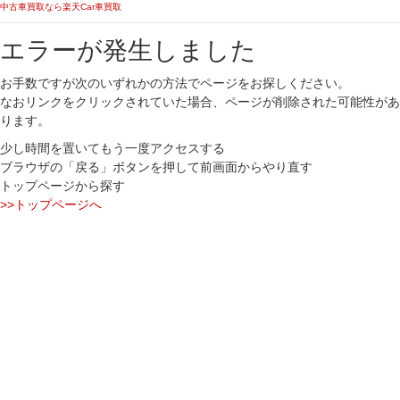
中古車買取なら楽天Car車買取
エラーが発生しました
お手数ですが次のいずれかの方法でページをお探しください。
なおリンクをクリックされていた場合、ページが削除された可能性があ
ります。
少し時間を置いてもう一度アクセスする
ブラウザの「戻る」ボタンを押して前画面からやり直す
トップページから探す
>>トップページへ