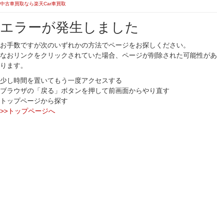
中古車買取なら楽天Car車買取
エラーが発生しました
お手数ですが次のいずれかの方法でページをお探しください。
なおリンクをクリックされていた場合、ページが削除された可能性があ
ります。
少し時間を置いてもう一度アクセスする
ブラウザの「戻る」ボタンを押して前画面からやり直す
トップページから探す
>>トップページへ