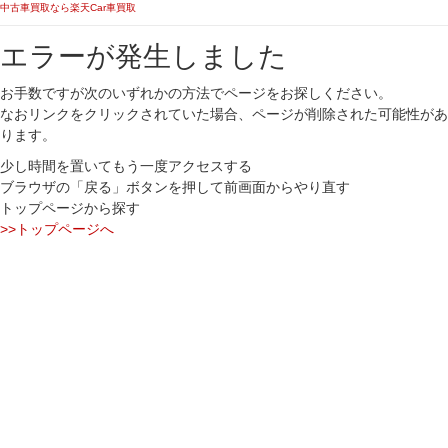
中古車買取なら楽天Car車買取
エラーが発生しました
お手数ですが次のいずれかの方法でページをお探しください。
なおリンクをクリックされていた場合、ページが削除された可能性があ
ります。
少し時間を置いてもう一度アクセスする
ブラウザの「戻る」ボタンを押して前画面からやり直す
トップページから探す
>>トップページへ