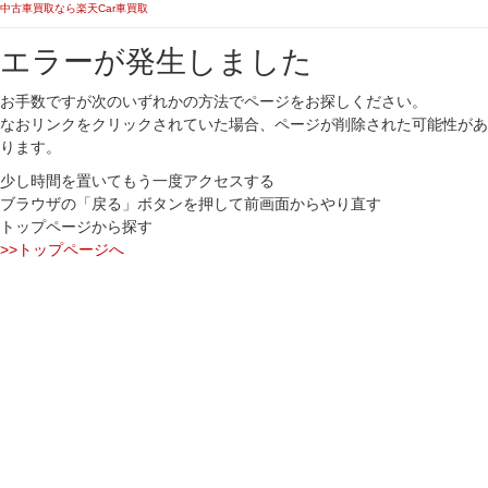
中古車買取なら楽天Car車買取
エラーが発生しました
お手数ですが次のいずれかの方法でページをお探しください。
なおリンクをクリックされていた場合、ページが削除された可能性があ
ります。
少し時間を置いてもう一度アクセスする
ブラウザの「戻る」ボタンを押して前画面からやり直す
トップページから探す
>>トップページへ