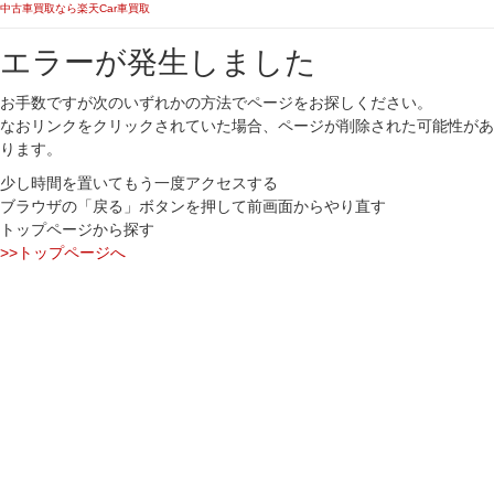
中古車買取なら楽天Car車買取
エラーが発生しました
お手数ですが次のいずれかの方法でページをお探しください。
なおリンクをクリックされていた場合、ページが削除された可能性があ
ります。
少し時間を置いてもう一度アクセスする
ブラウザの「戻る」ボタンを押して前画面からやり直す
トップページから探す
>>トップページへ