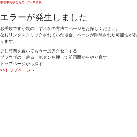
中古車買取なら楽天Car車買取
エラーが発生しました
お手数ですが次のいずれかの方法でページをお探しください。
なおリンクをクリックされていた場合、ページが削除された可能性があ
ります。
少し時間を置いてもう一度アクセスする
ブラウザの「戻る」ボタンを押して前画面からやり直す
トップページから探す
>>トップページへ