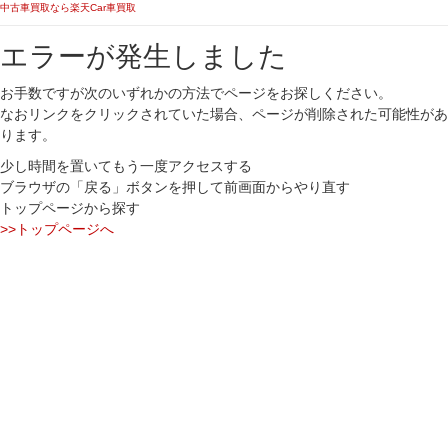
中古車買取なら楽天Car車買取
エラーが発生しました
お手数ですが次のいずれかの方法でページをお探しください。
なおリンクをクリックされていた場合、ページが削除された可能性があ
ります。
少し時間を置いてもう一度アクセスする
ブラウザの「戻る」ボタンを押して前画面からやり直す
トップページから探す
>>トップページへ