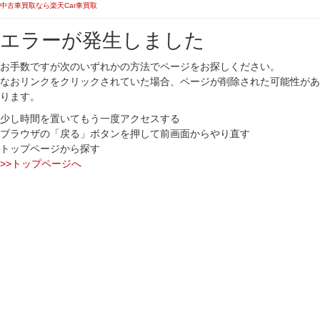
中古車買取なら楽天Car車買取
エラーが発生しました
お手数ですが次のいずれかの方法でページをお探しください。
なおリンクをクリックされていた場合、ページが削除された可能性があ
ります。
少し時間を置いてもう一度アクセスする
ブラウザの「戻る」ボタンを押して前画面からやり直す
トップページから探す
>>トップページへ