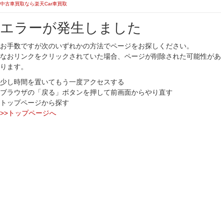
中古車買取なら楽天Car車買取
エラーが発生しました
お手数ですが次のいずれかの方法でページをお探しください。
なおリンクをクリックされていた場合、ページが削除された可能性があ
ります。
少し時間を置いてもう一度アクセスする
ブラウザの「戻る」ボタンを押して前画面からやり直す
トップページから探す
>>トップページへ