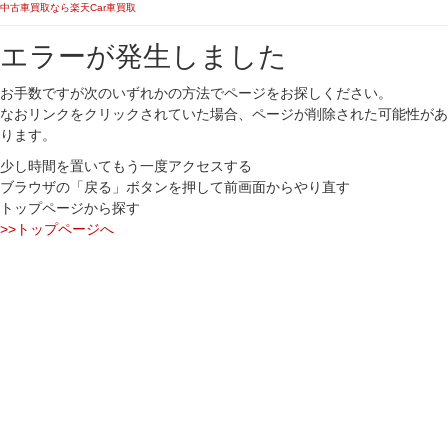
中古車買取なら楽天Car車買取
エラーが発生しました
お手数ですが次のいずれかの方法でページをお探しください。
なおリンクをクリックされていた場合、ページが削除された可能性があ
ります。
少し時間を置いてもう一度アクセスする
ブラウザの「戻る」ボタンを押して前画面からやり直す
トップページから探す
>>トップページへ