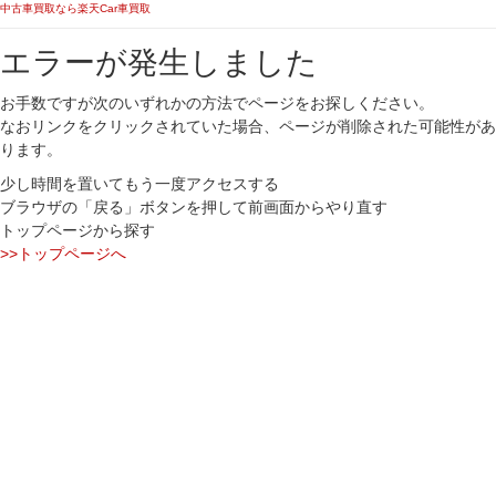
中古車買取なら楽天Car車買取
エラーが発生しました
お手数ですが次のいずれかの方法でページをお探しください。
なおリンクをクリックされていた場合、ページが削除された可能性があ
ります。
少し時間を置いてもう一度アクセスする
ブラウザの「戻る」ボタンを押して前画面からやり直す
トップページから探す
>>トップページへ