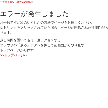
中古車買取なら楽天Car車買取
エラーが発生しました
お手数ですが次のいずれかの方法でページをお探しください。
なおリンクをクリックされていた場合、ページが削除された可能性があ
ります。
少し時間を置いてもう一度アクセスする
ブラウザの「戻る」ボタンを押して前画面からやり直す
トップページから探す
>>トップページへ