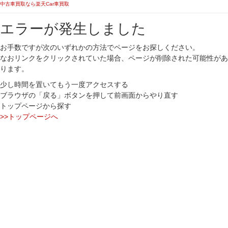
中古車買取なら楽天Car車買取
エラーが発生しました
お手数ですが次のいずれかの方法でページをお探しください。
なおリンクをクリックされていた場合、ページが削除された可能性があ
ります。
少し時間を置いてもう一度アクセスする
ブラウザの「戻る」ボタンを押して前画面からやり直す
トップページから探す
>>トップページへ