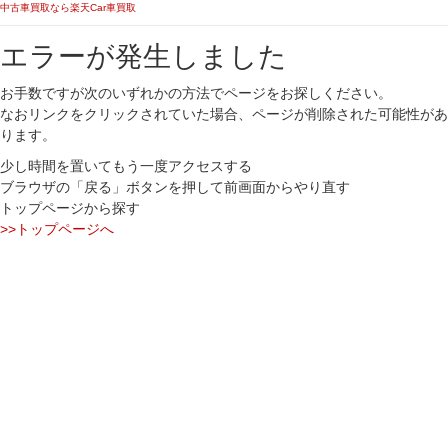
中古車買取なら楽天Car車買取
エラーが発生しました
お手数ですが次のいずれかの方法でページをお探しください。
なおリンクをクリックされていた場合、ページが削除された可能性があ
ります。
少し時間を置いてもう一度アクセスする
ブラウザの「戻る」ボタンを押して前画面からやり直す
トップページから探す
>>トップページへ