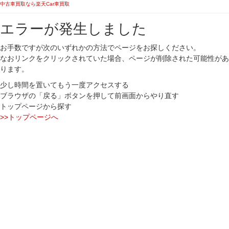
中古車買取なら楽天Car車買取
エラーが発生しました
お手数ですが次のいずれかの方法でページをお探しください。
なおリンクをクリックされていた場合、ページが削除された可能性があ
ります。
少し時間を置いてもう一度アクセスする
ブラウザの「戻る」ボタンを押して前画面からやり直す
トップページから探す
>>トップページへ