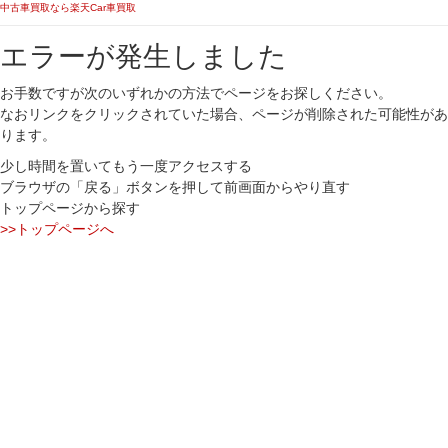
中古車買取なら楽天Car車買取
エラーが発生しました
お手数ですが次のいずれかの方法でページをお探しください。
なおリンクをクリックされていた場合、ページが削除された可能性があ
ります。
少し時間を置いてもう一度アクセスする
ブラウザの「戻る」ボタンを押して前画面からやり直す
トップページから探す
>>トップページへ