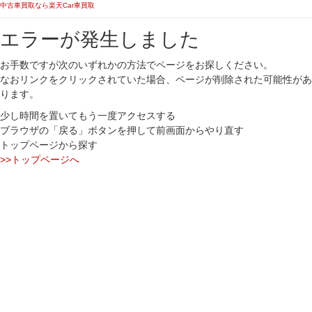
中古車買取なら楽天Car車買取
エラーが発生しました
お手数ですが次のいずれかの方法でページをお探しください。
なおリンクをクリックされていた場合、ページが削除された可能性があ
ります。
少し時間を置いてもう一度アクセスする
ブラウザの「戻る」ボタンを押して前画面からやり直す
トップページから探す
>>トップページへ