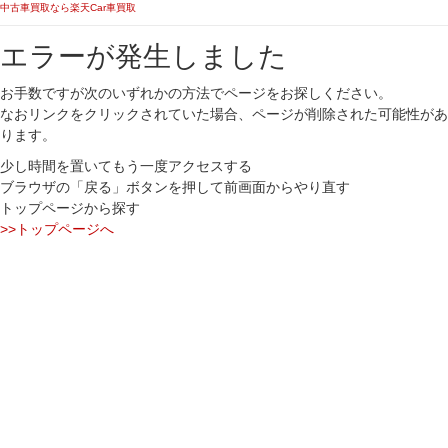
中古車買取なら楽天Car車買取
エラーが発生しました
お手数ですが次のいずれかの方法でページをお探しください。
なおリンクをクリックされていた場合、ページが削除された可能性があ
ります。
少し時間を置いてもう一度アクセスする
ブラウザの「戻る」ボタンを押して前画面からやり直す
トップページから探す
>>トップページへ