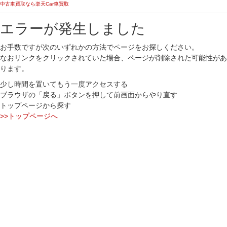
中古車買取なら楽天Car車買取
エラーが発生しました
お手数ですが次のいずれかの方法でページをお探しください。
なおリンクをクリックされていた場合、ページが削除された可能性があ
ります。
少し時間を置いてもう一度アクセスする
ブラウザの「戻る」ボタンを押して前画面からやり直す
トップページから探す
>>トップページへ