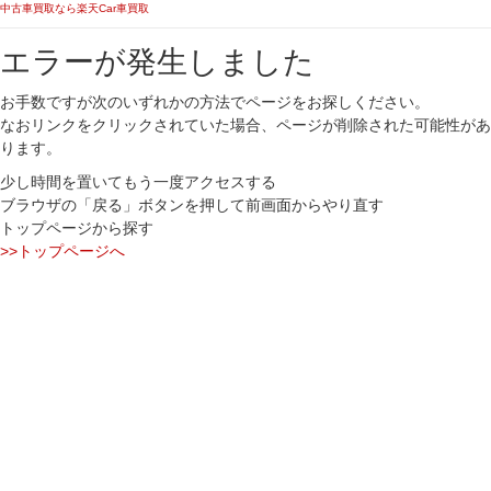
中古車買取なら楽天Car車買取
エラーが発生しました
お手数ですが次のいずれかの方法でページをお探しください。
なおリンクをクリックされていた場合、ページが削除された可能性があ
ります。
少し時間を置いてもう一度アクセスする
ブラウザの「戻る」ボタンを押して前画面からやり直す
トップページから探す
>>トップページへ