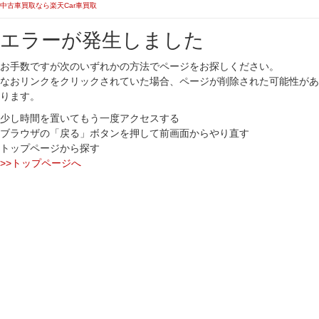
中古車買取なら楽天Car車買取
エラーが発生しました
お手数ですが次のいずれかの方法でページをお探しください。
なおリンクをクリックされていた場合、ページが削除された可能性があ
ります。
少し時間を置いてもう一度アクセスする
ブラウザの「戻る」ボタンを押して前画面からやり直す
トップページから探す
>>トップページへ