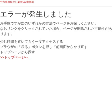
中古車買取なら楽天Car車買取
エラーが発生しました
お手数ですが次のいずれかの方法でページをお探しください。
なおリンクをクリックされていた場合、ページが削除された可能性があ
ります。
少し時間を置いてもう一度アクセスする
ブラウザの「戻る」ボタンを押して前画面からやり直す
トップページから探す
>>トップページへ