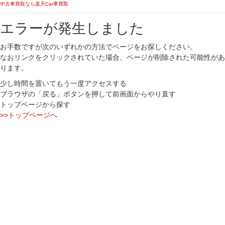
中古車買取なら楽天Car車買取
エラーが発生しました
お手数ですが次のいずれかの方法でページをお探しください。
なおリンクをクリックされていた場合、ページが削除された可能性があ
ります。
少し時間を置いてもう一度アクセスする
ブラウザの「戻る」ボタンを押して前画面からやり直す
トップページから探す
>>トップページへ