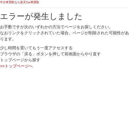
中古車買取なら楽天Car車買取
エラーが発生しました
お手数ですが次のいずれかの方法でページをお探しください。
なおリンクをクリックされていた場合、ページが削除された可能性があ
ります。
少し時間を置いてもう一度アクセスする
ブラウザの「戻る」ボタンを押して前画面からやり直す
トップページから探す
>>トップページへ