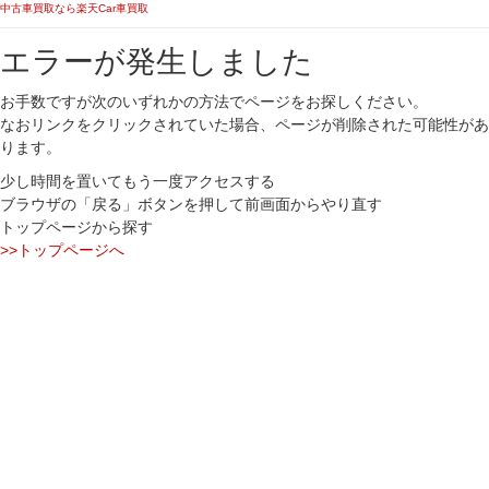
中古車買取なら楽天Car車買取
エラーが発生しました
お手数ですが次のいずれかの方法でページをお探しください。
なおリンクをクリックされていた場合、ページが削除された可能性があ
ります。
少し時間を置いてもう一度アクセスする
ブラウザの「戻る」ボタンを押して前画面からやり直す
トップページから探す
>>トップページへ