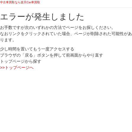
中古車買取なら楽天Car車買取
エラーが発生しました
お手数ですが次のいずれかの方法でページをお探しください。
なおリンクをクリックされていた場合、ページが削除された可能性があ
ります。
少し時間を置いてもう一度アクセスする
ブラウザの「戻る」ボタンを押して前画面からやり直す
トップページから探す
>>トップページへ