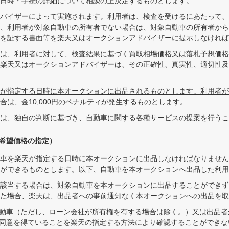
日時・手続の詳細について相談の上決定するものとします。
バイザーによって実施されます。利用者は、検査を受けるにあたって、
、利用者が対象自動車の所有者でない場合は、対象自動車の所有者から
を証する書面等を楽天又はオークションアドバイザーに提示しなければ
は、利用者に対して、検査結果に基づく買取相場価格又は落札予想価格
楽天又はオークションアドバイザーは、その正確性、真実性、適切性及
が指定する日時に本オークションに出品されるものとします。利用者が
は、金10,000円のペナルティが発生するものとします。
は、独自の判断に基づき、自動車に関する各種サービスの提案を行うこ
札希望価格の指定）
車を楽天が指定する日時に本オークションに出品しなければなりません
ができるものとします。以下、自動車を本オークションへ出品した利用
該当する場合は、対象自動車を本オークションに出品することができず
た場合、楽天は、出品者への事前通知なく本オークションへの出品を取
動車（ただし、ローン会社が所有権を有する場合は除く。）又は出品者
同意を得ていることを楽天の指定する方法により確認することができな