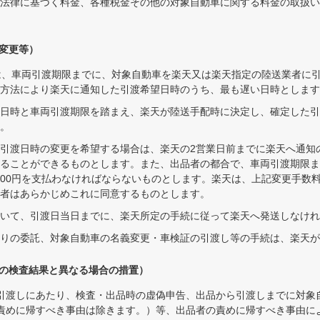
法律に基づく料金、各種税金その他の対象自動車に関する料金の取扱い
変更等）
は、車両引渡期限までに、対象自動車を楽天又は楽天指定の陸送業者に
の方法により楽天に通知した引渡希望日時のうち、最も遅い日時とします
日時と車両引渡期限を踏まえ、楽天が陸送手配時に決定し、確定した引
。
引渡日時の変更を希望する場合は、楽天の2営業日前までに楽天へ通知の上
ることができるものとします。また、出品者の都合で、車両引渡期限ま
,000円を支払わなければならないものとします。楽天は、上記変更手数
者はあらかじめこれに同意するものとします。
いて、引渡日当日までに、楽天所定の手続に従って楽天へ発送しなけれ
りの委託、対象自動車の名義変更・車検証の引渡し等の手続は、楽天が
前の検査結果と異なる場合の措置）
引渡しにあたり、検査・出品時の虚偽申告、出品から引渡しまでに対象
責めに帰すべき事由は除きます。）等、出品者の責めに帰すべき事由に