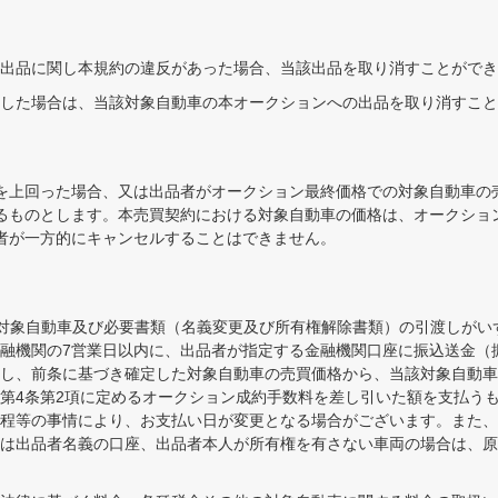
出品に関し本規約の違反があった場合、当該出品を取り消すことができ
した場合は、当該対象自動車の本オークションへの出品を取り消すこと
を上回った場合、又は出品者がオークション最終価格での対象自動車の
るものとします。本売買契約における対象自動車の価格は、オークショ
者が一方的にキャンセルすることはできません。
た対象自動車及び必要書類（名義変更及び所有権解除書類）の引渡しがい
融機関の7営業日以内に、出品者が指定する金融機関口座に振込送金（
し、前条に基づき確定した対象自動車の売買価格から、当該対象自動車
第4条第2項に定めるオークション成約手数料を差し引いた額を支払うもの
程等の事情により、お支払い日が変更となる場合がございます。また、
は出品者名義の口座、出品者本人が所有権を有さない車両の場合は、原