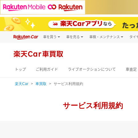
車を買う
車を売る
車検・メンテナンス
タイ
試乗・商談
楽天Car車買取
車検予約
タイ
キズ修理予約
新車
タイ
楽天Car車買取
洗車・コーティング予約
メンテナンス管理
トップ
ご利用ガイド
ライブオークションについて
車査定
楽天Car
車買取
サービス利用規約
サービス利用規約