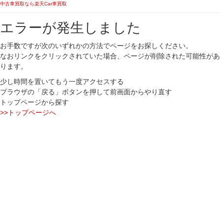
中古車買取なら楽天Car車買取
エラーが発生しました
お手数ですが次のいずれかの方法でページをお探しください。
なおリンクをクリックされていた場合、ページが削除された可能性があ
ります。
少し時間を置いてもう一度アクセスする
ブラウザの「戻る」ボタンを押して前画面からやり直す
トップページから探す
>>トップページへ