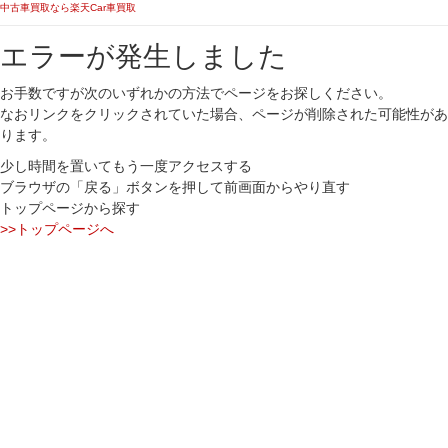
中古車買取なら楽天Car車買取
エラーが発生しました
お手数ですが次のいずれかの方法でページをお探しください。
なおリンクをクリックされていた場合、ページが削除された可能性があ
ります。
少し時間を置いてもう一度アクセスする
ブラウザの「戻る」ボタンを押して前画面からやり直す
トップページから探す
>>トップページへ