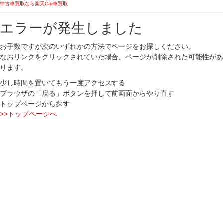
中古車買取なら楽天Car車買取
エラーが発生しました
お手数ですが次のいずれかの方法でページをお探しください。
なおリンクをクリックされていた場合、ページが削除された可能性があ
ります。
少し時間を置いてもう一度アクセスする
ブラウザの「戻る」ボタンを押して前画面からやり直す
トップページから探す
>>トップページへ