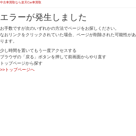
中古車買取なら楽天Car車買取
エラーが発生しました
お手数ですが次のいずれかの方法でページをお探しください。
なおリンクをクリックされていた場合、ページが削除された可能性があ
ります。
少し時間を置いてもう一度アクセスする
ブラウザの「戻る」ボタンを押して前画面からやり直す
トップページから探す
>>トップページへ