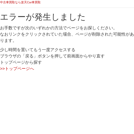
中古車買取なら楽天Car車買取
エラーが発生しました
お手数ですが次のいずれかの方法でページをお探しください。
なおリンクをクリックされていた場合、ページが削除された可能性があ
ります。
少し時間を置いてもう一度アクセスする
ブラウザの「戻る」ボタンを押して前画面からやり直す
トップページから探す
>>トップページへ