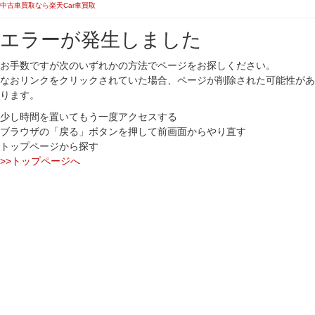
中古車買取なら楽天Car車買取
エラーが発生しました
お手数ですが次のいずれかの方法でページをお探しください。
なおリンクをクリックされていた場合、ページが削除された可能性があ
ります。
少し時間を置いてもう一度アクセスする
ブラウザの「戻る」ボタンを押して前画面からやり直す
トップページから探す
>>トップページへ