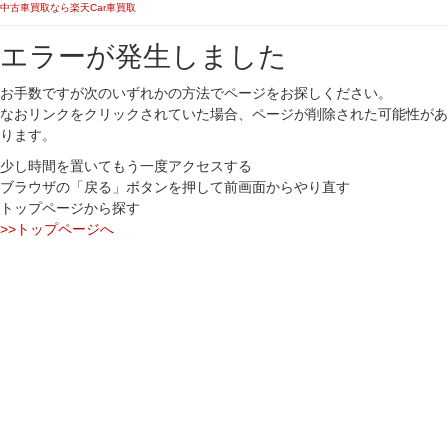
中古車買取なら楽天Car車買取
エラーが発生しました
お手数ですが次のいずれかの方法でページをお探しください。
なおリンクをクリックされていた場合、ページが削除された可能性があ
ります。
少し時間を置いてもう一度アクセスする
ブラウザの「戻る」ボタンを押して前画面からやり直す
トップページから探す
>>トップページへ