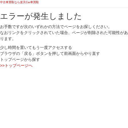
中古車買取なら楽天Car車買取
エラーが発生しました
お手数ですが次のいずれかの方法でページをお探しください。
なおリンクをクリックされていた場合、ページが削除された可能性があ
ります。
少し時間を置いてもう一度アクセスする
ブラウザの「戻る」ボタンを押して前画面からやり直す
トップページから探す
>>トップページへ